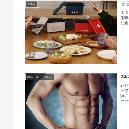
サ
グルメ
ボタ
る味
な食
24
商品・サービス紹介
24
ップ
頃に
ーソ