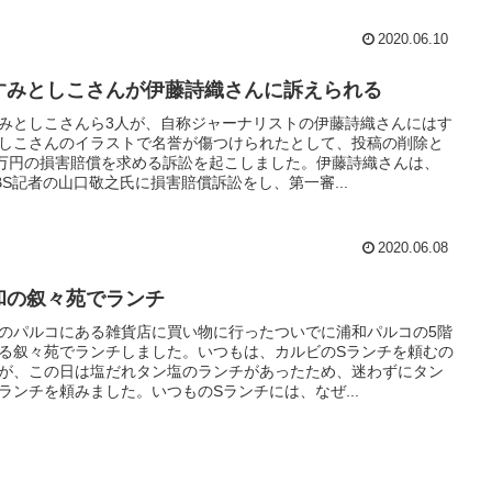
2020.06.10
すみとしこさんが伊藤詩織さんに訴えられる
みとしこさんら3人が、自称ジャーナリストの伊藤詩織さんにはす
しこさんのイラストで名誉が傷つけられたとして、投稿の削除と
0万円の損害賠償を求める訴訟を起こしました。伊藤詩織さんは、
BS記者の山口敬之氏に損害賠償訴訟をし、第一審...
2020.06.08
和の叙々苑でランチ
のパルコにある雑貨店に買い物に行ったついでに浦和パルコの5階
る叙々苑でランチしました。いつもは、カルビのSランチを頼むの
が、この日は塩だれタン塩のランチがあったため、迷わずにタン
ランチを頼みました。いつものSランチには、なぜ...