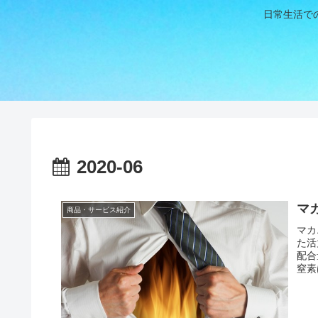
日常生活で
2020-06
マ
商品・サービス紹介
マカ
た活
配合
窒素