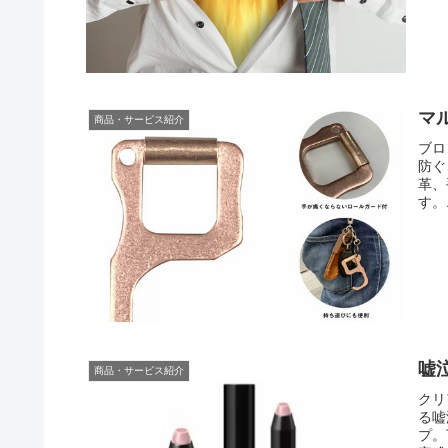
マ
商品・サービス紹介
ブロ
防ぐ
革、
す。
嘘
商品・サービス紹介
クリ
る嘘
プ。