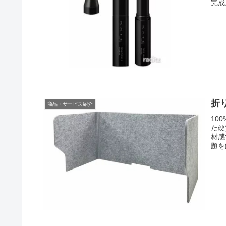
完成
折
商品・サービス紹介
10
た硬
材感
題を