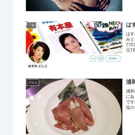
は
話題
はす
みと
77
元T
浦
グルメ
浦和
にあ
です
塩の