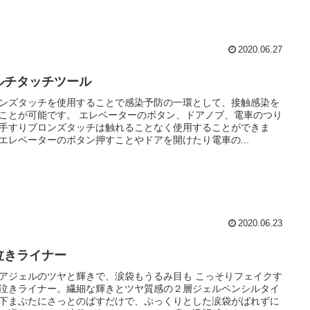
2020.06.27
ルチタッチツール
ンズタッチを使用することで感染予防の一環として、接触感染を
ことが可能です。 エレベーターのボタン、ドアノブ、電車のつり
手すりブロンズタッチは触れることなく使用することができま
エレベーターのボタン押すことやドアを開けたり電車の...
2020.06.23
泣きライナー
アジェルのツヤと輝きで、涙袋もうるみ目も こっそりフェイクす
泣きライナー。繊細な輝きとツヤ質感の２層ジェルペンシルタイ
下まぶたにさっとのばすだけで、ぷっくりとした涙袋がばれずに